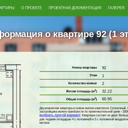
ВАРТИРЫ
О ПРОЕКТЕ
ПРОЕКТНАЯ ДОКУМЕНТАЦИЯ
ГАЛЕРЕЯ
ормация о квартире 92 (1 э
92
Номер квартиры
1
Этаж
2
Количество комнат
2
32.22
Жилая площадь (м
)
2
60.95
Общая площадь (м
)
Двукомнатная квартира в новом жилом комплексе Солнечный. Н
застройщика можно приобрести по привлекательной цене - 330
выбрать другой вариант
. Квартира состоит из двух боль
две лоджии площадью 4 с половиной и 5 с половиной квадратн
метров.