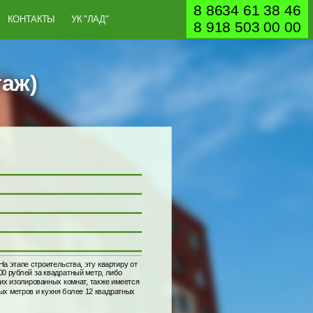
8 8634 61 38 46
КОНТАКТЫ
УК "ЛАД"
8 918 503 00 00
таж)
а этапе строительства, эту квартиру от
00 рублей за квадратный метр, либо
ших изолированных комнат, также имеется
ых метров и кухня более 12 квадратных