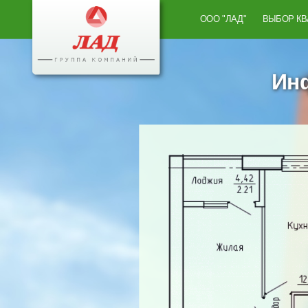
ООО "ЛАД"
ВЫБОР К
Инф