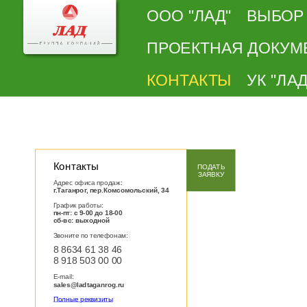
ООО "ЛАД"
ВЫБОР
ПРОЕКТНАЯ ДОКУМ
КОНТАКТЫ
УК "ЛАД
Контакты
ПОДАТЬ
ЗАЯВКУ
Адрес офиса продаж:
г.Таганрог, пер.Комсомольский, 34
График работы:
пн-пт: с 9-00 до 18-00
сб-вс: выходной
Звоните по телефонам:
8 8634 61 38 46
8 918 503 00 00
E-mail:
sales@ladtaganrog.ru
Полные реквизиты