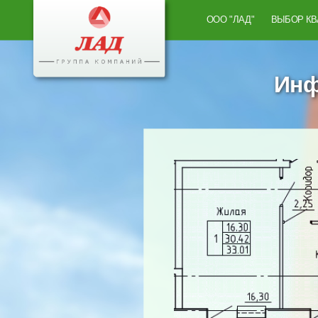
ООО "ЛАД"
ВЫБОР К
Инф