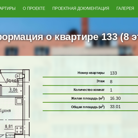
ВАРТИРЫ
О ПРОЕКТЕ
ПРОЕКТНАЯ ДОКУМЕНТАЦИЯ
ГАЛЕРЕЯ
ормация о квартире 133 (8 э
133
Номер квартиры
8
Этаж
1
Количество комнат
2
16.30
Жилая площадь (м
)
2
33.01
Общая площадь (м
)