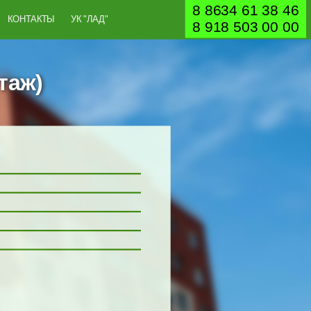
8 8634 61 38 46
КОНТАКТЫ
УК "ЛАД"
8 918 503 00 00
таж)