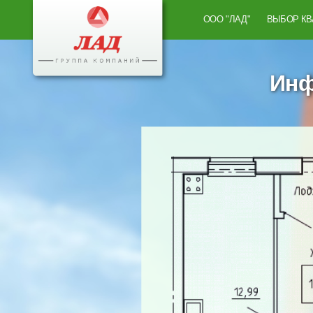
ООО "ЛАД"
ВЫБОР К
Инф