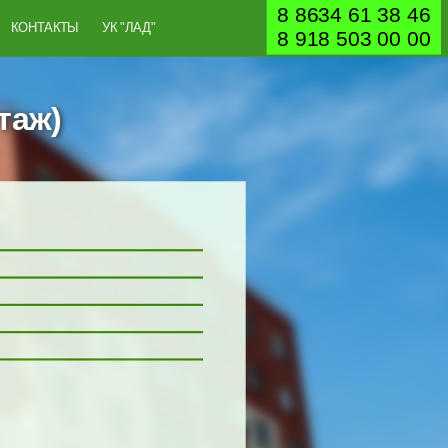
8 8634 61 38 46
КОНТАКТЫ
УК "ЛАД"
8 918 503 00 00
таж)