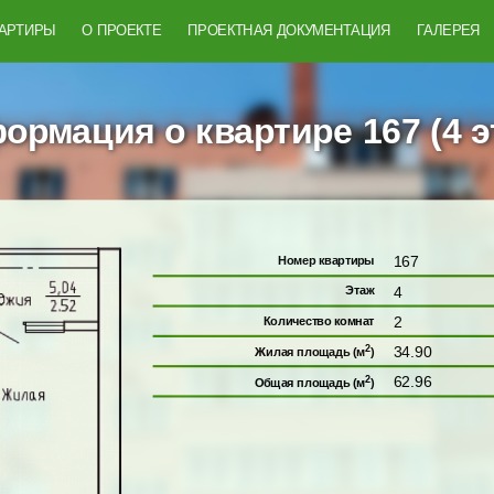
ВАРТИРЫ
О ПРОЕКТЕ
ПРОЕКТНАЯ ДОКУМЕНТАЦИЯ
ГАЛЕРЕЯ
ормация о квартире 167 (4 э
167
Номер квартиры
4
Этаж
2
Количество комнат
2
34.90
Жилая площадь (м
)
2
62.96
Общая площадь (м
)