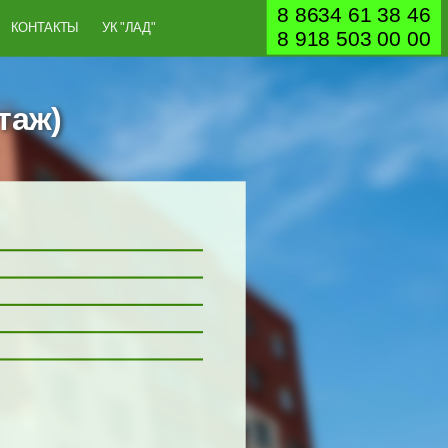
8 8634 61 38 46
КОНТАКТЫ
УК "ЛАД"
8 918 503 00 00
таж)