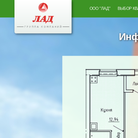
ООО "ЛАД"
ВЫБОР К
Инф