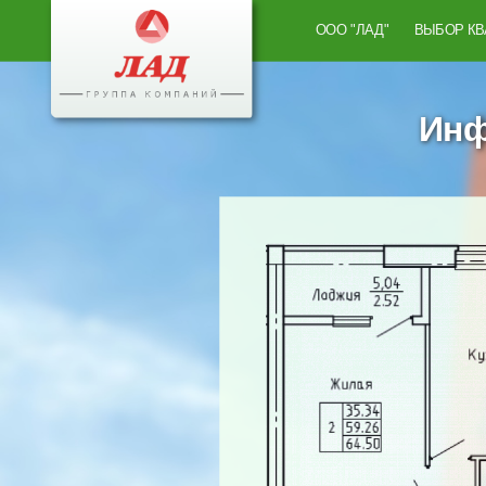
ООО "ЛАД"
ВЫБОР К
Инф