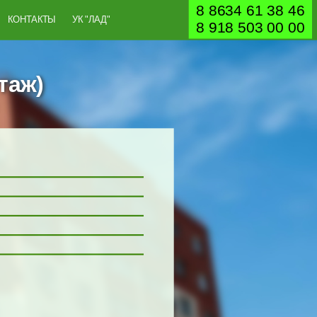
8 8634 61 38 46
КОНТАКТЫ
УК "ЛАД"
8 918 503 00 00
таж)