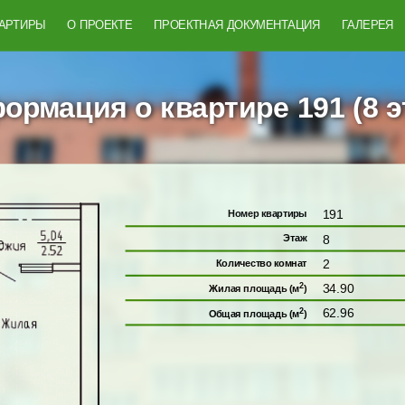
ВАРТИРЫ
О ПРОЕКТЕ
ПРОЕКТНАЯ ДОКУМЕНТАЦИЯ
ГАЛЕРЕЯ
ормация о квартире 191 (8 э
191
Номер квартиры
8
Этаж
2
Количество комнат
2
34.90
Жилая площадь (м
)
2
62.96
Общая площадь (м
)