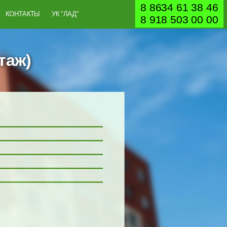
8 8634 61 38 46
КОНТАКТЫ
УК "ЛАД"
8 918 503 00 00
таж)