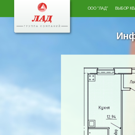
ООО "ЛАД"
ВЫБОР К
Инф