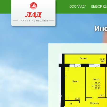
ООО "ЛАД"
ВЫБОР К
Инф