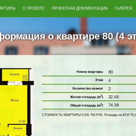
ВАРТИРЫ
О ПРОЕКТЕ
ПРОЕКТНАЯ ДОКУМЕНТАЦИЯ
ГАЛЕРЕЯ
ормация о квартире 80 (4 э
80
Номер квартиры
4
Этаж
2
Количество комнат
2
32.66
Жилая площадь (м
)
2
74.38
Общая площадь (м
)
СТОИМОСТЬ КВАРТИРЫ 5 031 700 РУБ. Площадь по БТИ 75,1 кв.