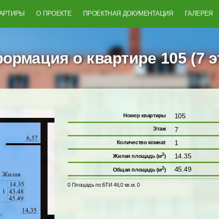
ВАРТИРЫ
О ПРОЕКТЕ
ПРОЕКТНАЯ ДОКУМЕНТАЦИЯ
ГАЛЕРЕЯ
ормация о квартире 105 (7 э
105
Номер квартиры
7
Этаж
1
Количество комнат
2
14.35
Жилая площадь (м
)
2
45.49
Общая площадь (м
)
0 Площадь по БТИ 46,0 кв.м. 0