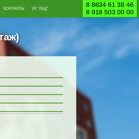
8 8634 61 38 46
КОНТАКТЫ
УК "ЛАД"
8 918 503 00 00
таж)