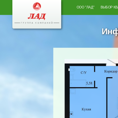
ООО "ЛАД"
ВЫБОР К
Инф