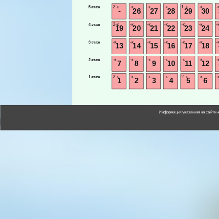
2-к
-к
-к
-к
1-к
-к
-
5 этаж
-
26
27
28
29
30
2-к
-к
-к
-к
-к
-к
-
4 этаж
19
20
21
22
23
24
-к
-к
-к
-к
-к
-к
-
3 этаж
13
14
15
16
17
18
-к
-к
-к
-к
-к
-к
-
2 этаж
7
8
9
10
11
12
2-к
-к
-к
-к
2-к
-к
-
1 этаж
1
2
3
4
5
6
Информация указанная на сайте н