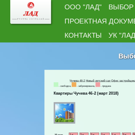
ООО "ЛАД"
ВЫБОР
ПРОЕКТНАЯ ДОКУМ
КОНТАКТЫ
УК "ЛАД
Выб
Чучева 46-2
Новый детский сад
Офис застройщик
- свободна,
- забронирована,
- продана
Квартиры Чучева 46-2 (март 2018)
1-к
2-к
2-к
1-к
1-к
3-к
3
10 этаж