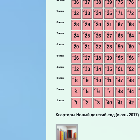
36
37
38
39
75
76
1-к
2-к
2-к
1-к
1-к
3-к
3
9 этаж
32
33
34
35
71
72
1-к
2-к
2-к
1-к
1-к
3-к
3
8 этаж
28
29
30
31
67
68
1-к
2-к
2-к
1-к
1-к
3-к
3
7 этаж
24
25
26
27
63
64
1-к
2-к
2-к
1-к
1-к
3-к
3
6 этаж
20
21
22
23
59
60
1-к
2-к
2-к
1-к
1-к
3-к
3
5 этаж
16
17
18
19
55
56
1-к
2-к
2-к
1-к
1-к
3-к
3
4 этаж
12
13
14
15
51
52
1-к
2-к
2-к
1-к
1-к
3-к
3
3 этаж
8
9
10
11
47
48
1-к
2-к
2-к
1-к
1-к
3-к
3
2 этаж
4
5
6
7
43
44
1-к
2-к
3-к
3-к
3-к
1-к
1
1 этаж
1
2
3
40
41
42
Квартиры Новый детский сад (июль 2017)