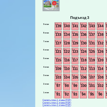
Подъезд 3
1-к
2-к
1-к
1-к
2-к
1-к
1
9 этаж
139
140
141
142
143
144
1-к
2-к
1-к
1-к
2-к
1-к
1
8 этаж
133
134
135
136
137
138
1-к
2-к
1-к
1-к
2-к
1-к
1
7 этаж
127
128
129
130
131
132
1-к
2-к
1-к
1-к
2-к
1-к
1
6 этаж
121
122
123
124
125
126
1-к
2-к
1-к
1-к
2-к
1-к
1
5 этаж
115
116
117
118
119
120
1-к
2-к
1-к
1-к
2-к
1-к
1
4 этаж
109
110
111
112
113
114
1-к
2-к
1-к
1-к
2-к
1-к
1
3 этаж
103
104
105
106
107
108
1-к
2-к
1-к
1-к
2-к
1-к
1
2 этаж
97
98
99
100
101
102
1-к
2-к
1-к
1-к
2-к
1-к
1
1 этаж
91
92
93
94
95
96
Скачать план 1 этажа (PDF)
Скачать план 2 этажа (PDF)
Скачать план 3 этажа (PDF)