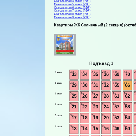
Скачать план 4 этажа (PDF)
Скачать план 5 этажа (PDF)
Скачать план 6 этажа (PDF)
Скачать план 7 этажа (PDF)
Скачать план 8 этажа (PDF)
Скачать план 9 этажа (PDF)
Квартиры ЖК Солнечный (2 секция) (октяб
Подъезд 1
3-к
2-к
2-к
2-к
2-к
2-к
2
9 этаж
33
34
35
36
69
70
3-к
2-к
2-к
2-к
2-к
2-к
2
8 этаж
29
30
31
32
65
66
3-к
2-к
2-к
2-к
2-к
2-к
2
7 этаж
25
26
27
28
61
62
3-к
2-к
2-к
2-к
2-к
2-к
2
6 этаж
21
22
23
24
57
58
3-к
2-к
2-к
2-к
2-к
2-к
2
5 этаж
17
18
19
20
53
54
3-к
2-к
2-к
2-к
2-к
2-к
2
4 этаж
13
14
15
16
49
50