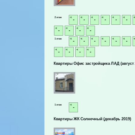
-к
-к
-к
-к
-к
-к
-
2 этаж
-
-
-
-
-
-
-к
-к
-к
-к
-
-
-
-
-к
-к
-к
-к
-к
-к
-
1 этаж
-
-
-
-
-
-
-к
-к
-к
-к
-
-
-
-
Квартиры Офис застройщика ЛАД (август 
-к
1 этаж
-
Квартиры ЖК Солнечный (декабрь 2019)