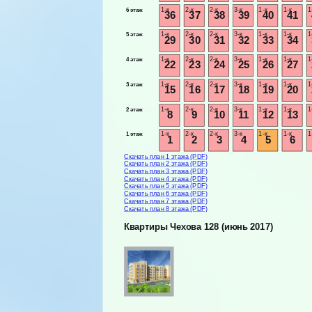
1-к
2-к
2-к
3-к
1-к
1-к
1
6 этаж
36
37
38
39
40
41
1-к
2-к
2-к
3-к
1-к
1-к
1
5 этаж
29
30
31
32
33
34
1-к
2-к
2-к
3-к
1-к
1-к
1
4 этаж
22
23
24
25
26
27
1-к
2-к
2-к
3-к
1-к
1-к
1
3 этаж
15
16
17
18
19
20
1-к
2-к
2-к
3-к
1-к
1-к
1
2 этаж
8
9
10
11
12
13
1-к
2-к
2-к
3-к
1-к
1-к
1
1 этаж
1
2
3
4
5
6
Скачать план 1 этажа (PDF)
Скачать план 2 этажа (PDF)
Скачать план 3 этажа (PDF)
Скачать план 4 этажа (PDF)
Скачать план 5 этажа (PDF)
Скачать план 6 этажа (PDF)
Скачать план 7 этажа (PDF)
Скачать план 8 этажа (PDF)
Квартиры Чехова 128 (июнь 2017)